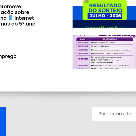
 promove
zação sobre
 na
internet
mas do 5° ano
mprego