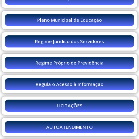
Plano Municipal de Educação
Regime Jurídico dos Servidores
Regime Próprio de Previdência
Regula o Acesso à Informação
LICITAÇÕES
AUTOATENDIMENTO