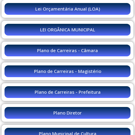
Lei Orçamentária Anual (LOA)
LEI ORGÂNICA MUNICIPAL
Plano de Carreiras - Câmara
Plano de Carreiras - Magistério
Plano de Carreiras - Prefeitura
Plano Diretor
Plano Municipal de Cultura