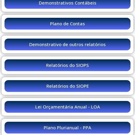
Demonstrativos Contábeis
Plano de Contas
Demonstrativo de outros relatórios
Relatórios do SIOPS
Relatórios do SIOPE
Lei Orçamentária Anual - LOA
Plano Plurianual - PPA