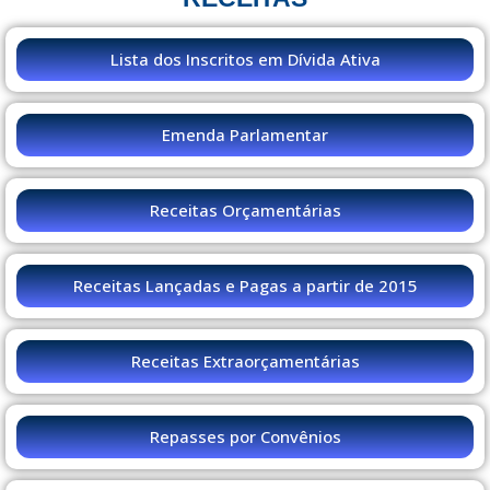
Lista dos Inscritos em Dívida Ativa
Emenda Parlamentar
Receitas Orçamentárias
Receitas Lançadas e Pagas a partir de 2015
Receitas Extraorçamentárias
Repasses por Convênios