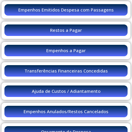
Empenhos Emitidos Despesa com Passagens
Restos a Pagar
Empenhos a Pagar
Transferências Financeiras Concedidas
Ajuda de Custos / Adiantamento
Empenhos Anulados/Restos Cancelados
Orçamento da Despesa