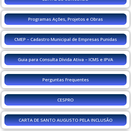
Programas Ações, Projetos e Obras
CMEP – Cadastro Municipal de Empresas Punidas
Guia para Consulta Dívida Ativa – ICMS e IPVA
Perguntas Frequentes
CESPRO
CARTA DE SANTO AUGUSTO PELA INCLUSÃO