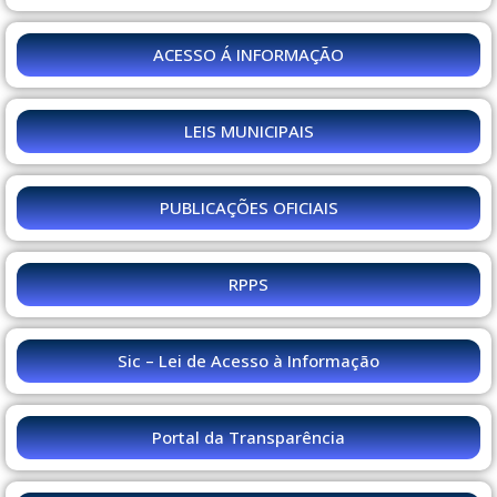
ACESSO Á INFORMAÇÃO
LEIS MUNICIPAIS
PUBLICAÇÕES OFICIAIS
RPPS
Sic – Lei de Acesso à Informação
Portal da Transparência