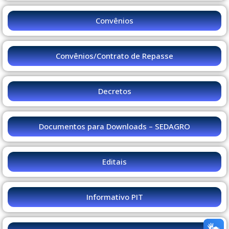
Convênios
Convênios/Contrato de Repasse
Decretos
Documentos para Downloads – SEDAGRO
Editais
Informativo PIT