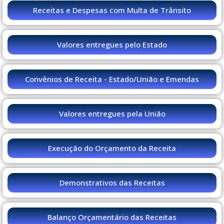
Receitas e Despesas com Multa de Trânsito
Valores entregues pelo Estado
Convênios de Receita - Estado/União e Emendas
Valores entregues pela União
Execução do Orçamento da Receita
Demonstrativos das Receitas
Balanço Orçamentário das Receitas