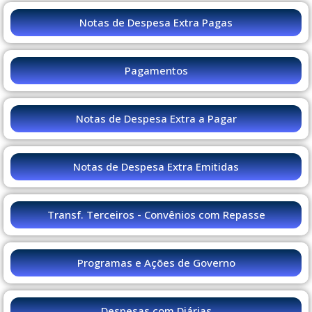
Notas de Despesa Extra Pagas
Pagamentos
Notas de Despesa Extra a Pagar
Notas de Despesa Extra Emitidas
Transf. Terceiros - Convênios com Repasse
Programas e Ações de Governo
Despesas com Diárias