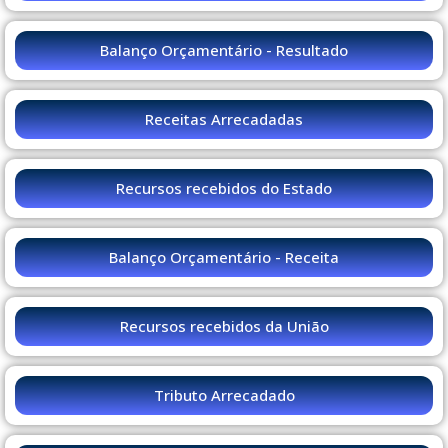
Balanço Orçamentário - Resultado
Receitas Arrecadadas
Recursos recebidos do Estado
Balanço Orçamentário - Receita
Recursos recebidos da União
Tributo Arrecadado