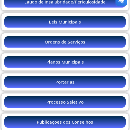
Laudo de Insalubridade/Periculosidade
Leis Municipais
Ordens de Serviços
Planos Municipais
Portarias
Processo Seletivo
Publicações dos Conselhos