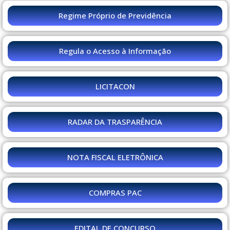
Regime Próprio de Previdência
Regula o Acesso à Informação
LICITACON
RADAR DA TRASPARÊNCIA
NOTA FISCAL ELETRÔNICA
COMPRAS PAC
EDITAL DE CONCURSO