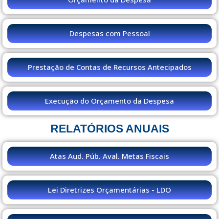
Despesas com Pessoal
Prestação de Contas de Recursos Antecipados
Execução do Orçamento da Despesa
RELATÓRIOS ANUAIS
Atas Aud. Púb. Aval. Metas Fiscais
Lei Diretrizes Orçamentárias - LDO