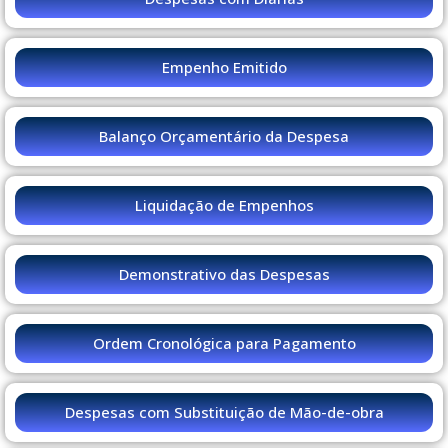
Empenho Emitido
Balanço Orçamentário da Despesa
Liquidação de Empenhos
Demonstrativo das Despesas
Ordem Cronológica para Pagamento
Despesas com Substituição de Mão-de-obra