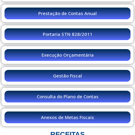
Prestação de Contas Anual
Portaria STN 828/2011
Execução Orçamentária
Gestão Fiscal
Consulta do Plano de Contas
Anexos de Metas Fiscais
RECEITAS