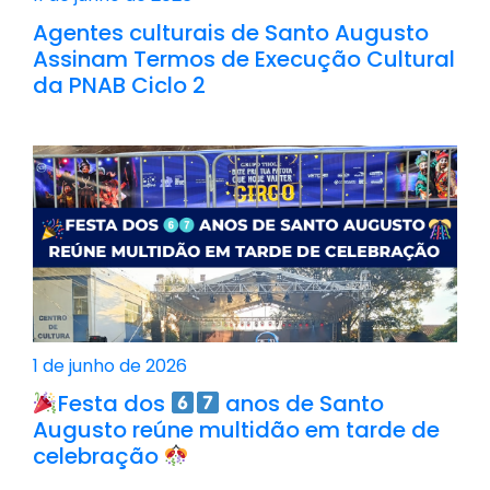
Agentes culturais de Santo Augusto
Assinam Termos de Execução Cultural
da PNAB Ciclo 2
1 de junho de 2026
Festa dos
anos de Santo
Augusto reúne multidão em tarde de
celebração