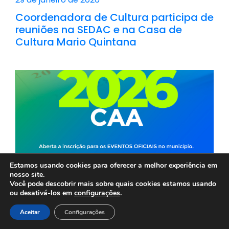
Coordenadora de Cultura participa de
reuniões na SEDAC e na Casa de
Cultura Mario Quintana
Estamos usando cookies para oferecer a melhor experiência em
22 de janeiro de 2026
nosso site.
Você pode descobrir mais sobre quais cookies estamos usando
Prazo para ✍ inscrições no
ou desativá-los em
configurações
.
Calendário Anual de Atividades 2026
encerra em
de janeiro
Aceitar
Configurações