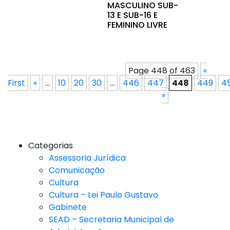
MASCULINO SUB-
13 E SUB-16 E
FEMININO LIVRE
Page 448 of 463
«
First
«
...
10
20
30
...
446
447
448
449
4
»
Categorias
Assessoria Jurídica
Comunicação
Cultura
Cultura – Lei Paulo Gustavo
Gabinete
SEAD – Secretaria Municipal de