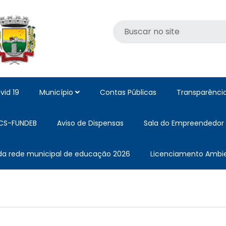
vid 19
Município
Contas Públicas
Transparênci
CS-FUNDEB
Aviso de Dispensas
Sala do Empreendedor
 da rede municipal de educação 2026
Licenciamento Ambie