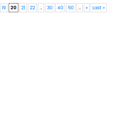
19
20
21
22
...
30
40
50
...
»
Last »