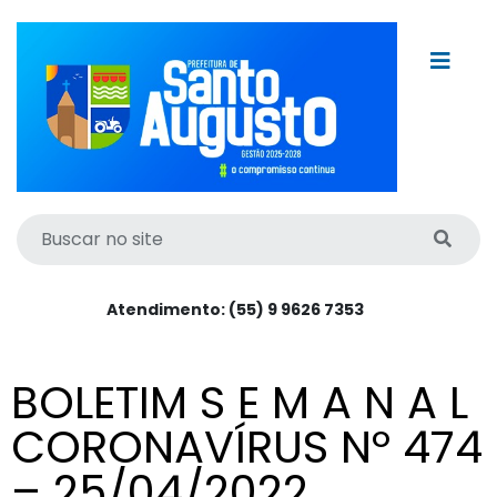
Atendimento: (55) 9 9626 7353
BOLETIM S E M A N A L
CORONAVÍRUS Nº 474
– 25/04/2022