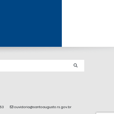
353
ouvidoria@santoaugusto.rs.gov.br