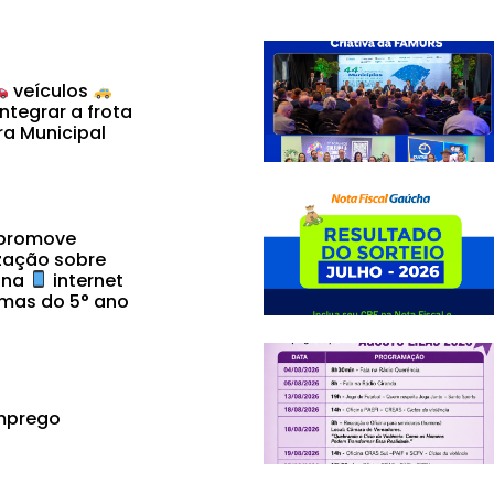
veículos
ntegrar a frota
ra Municipal
 promove
zação sobre
 na
internet
mas do 5° ano
mprego