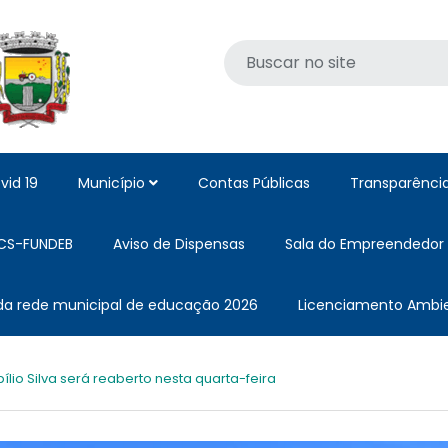
vid 19
Município
Contas Públicas
Transparênci
CS-FUNDEB
Aviso de Dispensas
Sala do Empreendedor
 da rede municipal de educação 2026
Licenciamento Ambie
ílio Silva será reaberto nesta quarta-feira