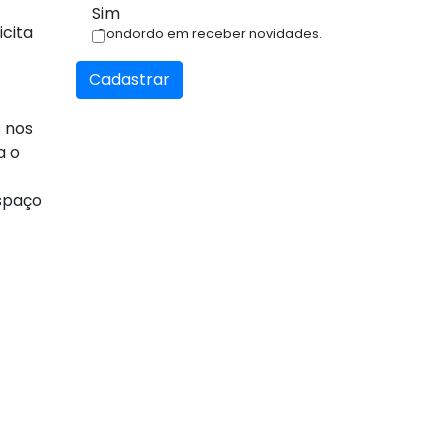
Sim
icita
Condordo em receber novidades.
Cadastrar
 nos
a o
espaço