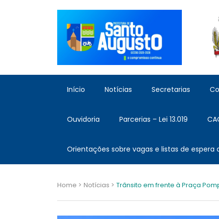
Início
Notícias
Secretarias
Co
Ouvidoria
Parcerias – Lei 13.019
CA
Orientações sobre vagas e listas de espera
Home >
Notícias >
Trânsito em frente à Praça Pomp