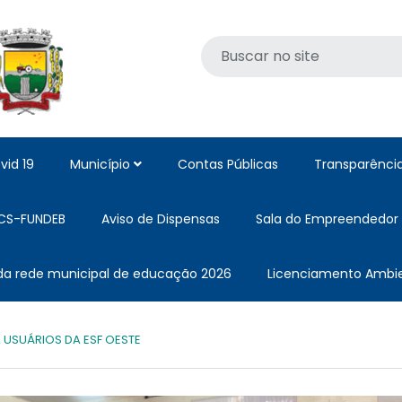
vid 19
Município
Contas Públicas
Transparênci
CS-FUNDEB
Aviso de Dispensas
Sala do Empreendedor
 da rede municipal de educação 2026
Licenciamento Ambie
USUÁRIOS DA ESF OESTE