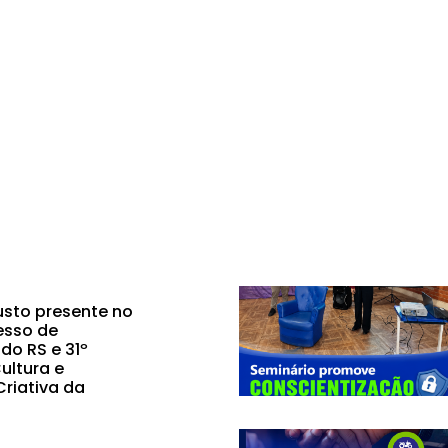
sto presente no
esso de
do RS e 31º
ultura e
riativa da