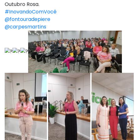
Outubro Rosa.
#InovandoComVocê
@fontouradepiere
@carpesmartins