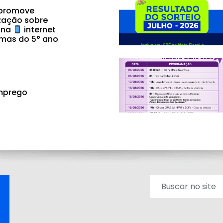
 promove
zação sobre
 na
internet
mas do 5° ano
mprego