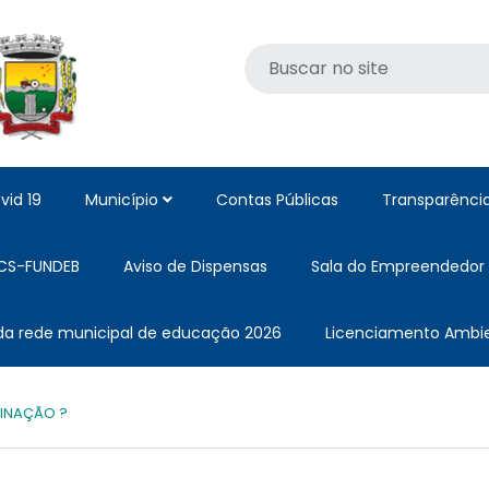
vid 19
Município
Contas Públicas
Transparênci
CS-FUNDEB
Aviso de Dispensas
Sala do Empreendedor
 da rede municipal de educação 2026
Licenciamento Ambie
INAÇÃO ?