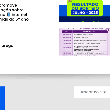
 promove
zação sobre
 na
internet
mas do 5° ano
mprego