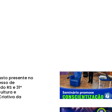
sto presente no
esso de
do RS e 31º
ultura e
riativa da