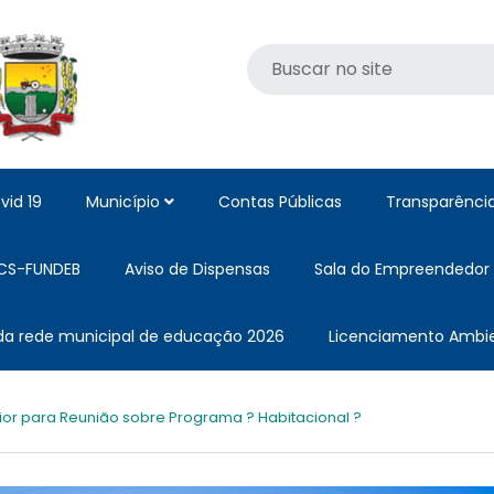
vid 19
Município
Contas Públicas
Transparênci
CS-FUNDEB
Aviso de Dispensas
Sala do Empreendedor
 da rede municipal de educação 2026
Licenciamento Ambie
rior para Reunião sobre Programa ? Habitacional ?