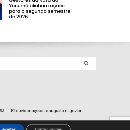
Gestores da Rota do
Yucumã alinham ações
para o segundo semestre
de 2026
353
ouvidoria@santoaugusto.rs.gov.br
Aceitar
Configurações