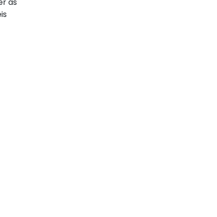
er as
is