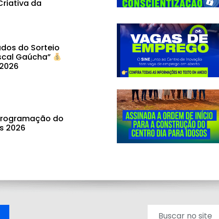
riativa da
dos do Sorteio
scal Gaúcha”
 2026
 programação do
ás 2026