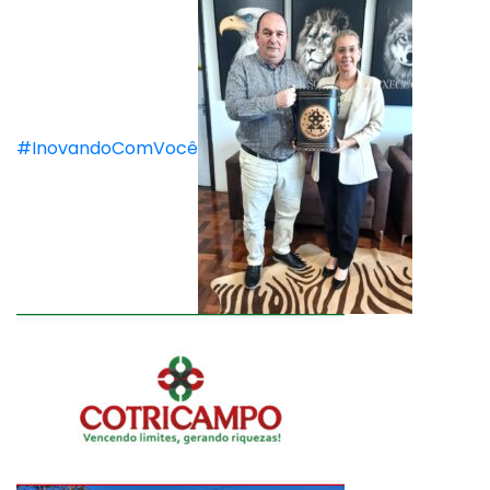
#InovandoComVocê