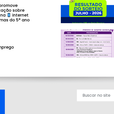
 promove
zação sobre
 na
internet
mas do 5° ano
mprego