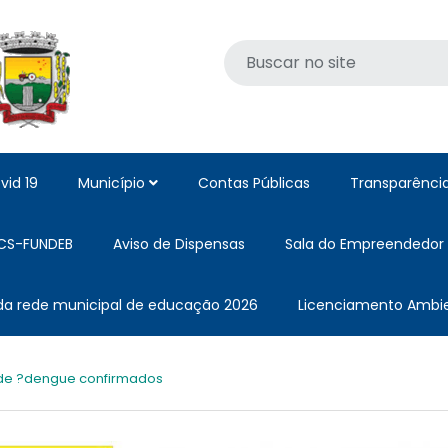
vid 19
Município
Contas Públicas
Transparênci
CS-FUNDEB
Aviso de Dispensas
Sala do Empreendedor
 da rede municipal de educação 2026
Licenciamento Ambie
de ?dengue confirmados