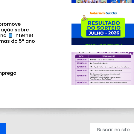
 promove
zação sobre
 na
internet
mas do 5° ano
mprego