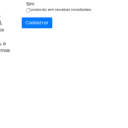
Sim
Condordo em receber novidades.
e
Cadastrar
),
os
, a
ormas