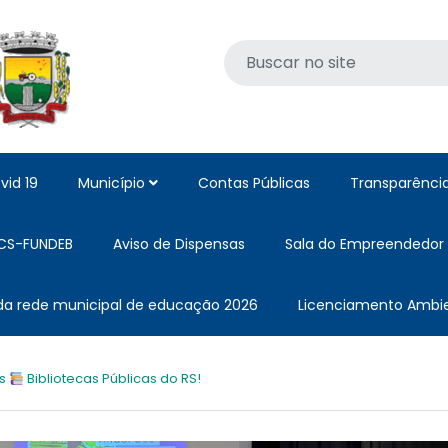
vid 19
Município
Contas Públicas
Transparênci
CS-FUNDEB
Aviso de Dispensas
Sala do Empreendedor
 da rede municipal de educação 2026
Licenciamento Ambie
as
Bibliotecas Públicas do RS!