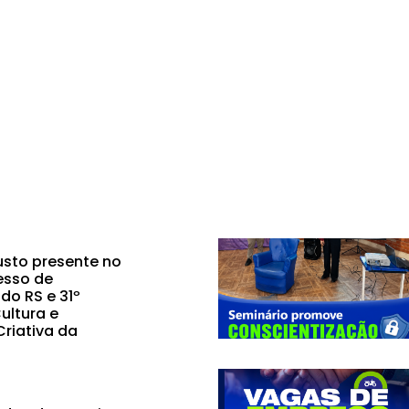
sto presente no
esso de
do RS e 31º
ultura e
riativa da