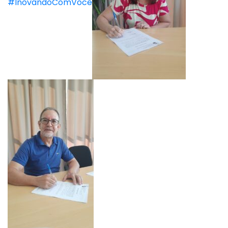
#InovandoComVocê