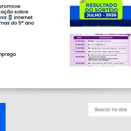
 promove
zação sobre
 na
internet
mas do 5° ano
mprego