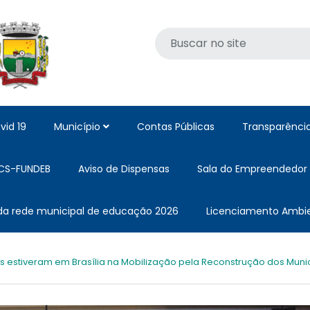
vid 19
Município
Contas Públicas
Transparênci
CS-FUNDEB
Aviso de Dispensas
Sala do Empreendedor
 da rede municipal de educação 2026
Licenciamento Ambie
as estiveram em Brasília na Mobilização pela Reconstrução dos Muni