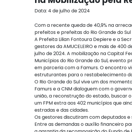
na Mobilização pela R
Data: 4 de julho de 2024
Com a recente queda de 40,9% na arrecad
prefeitos e prefeitas do Rio Grande do Sul
A Prefeita Lilian Fontoura Depiere e a Secr
gestores da AMUCELEIRO e mais de 400 de 
julho de 2024. A mobilização na Capital F
Municípios do Rio Grande do Sul, evento
em parceria com a Famurs. O encontro v
estruturantes para o restabelecimento da
O Rio Grande do Sul vive um dos momentos m
Famurs e a CNM dialoguem com o governo 
união, a reconstrução do estado, buscar o
um FPM extra aos 402 municípios que ain
estradas e das cidades.
Os gestores discutiram com deputados e 
Entre as demandas o auxílio financeiro p
a garantia da recomposição do Fundo de Pa