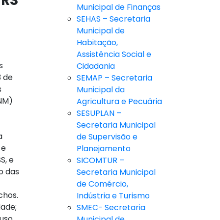
 RS
Municipal de Finanças
SEHAS – Secretaria
Municipal de
Habitação,
Assistência Social e
s
Cidadania
3 de
SEMAP – Secretaria
s
Municipal da
CNM)
Agricultura e Pecuária
SESUPLAN –
Secretaria Municipal
a
de Supervisão e
 e
Planejamento
S, e
SICOMTUR –
o das
Secretaria Municipal
de Comércio,
chos.
Indústria e Turismo
dade;
SMEC- Secretaria
 uso
Municipal de