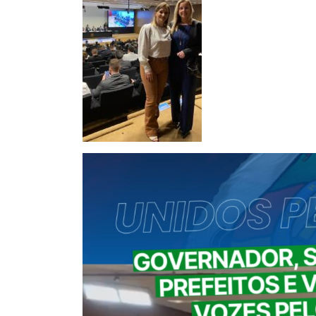
Tocador
de
vídeo