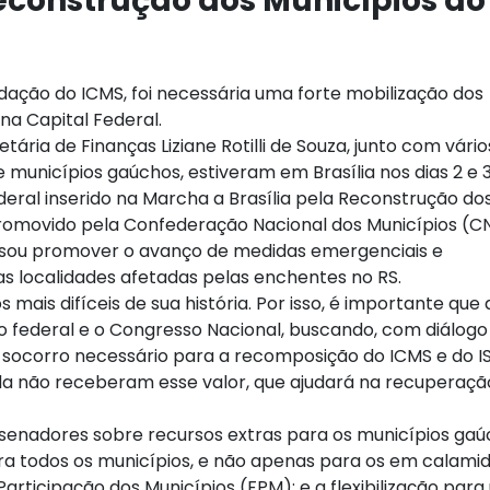
econstrução dos Municípios do
ação do ICMS, foi necessária uma forte mobilização dos
 na Capital Federal.
etária de Finanças Liziane Rotilli de Souza, junto com vário
municípios gaúchos, estiveram em Brasília nos dias 2 e 
ederal inserido na Marcha a Brasília pela Reconstrução do
 promovido pela Confederação Nacional dos Municípios (
isou promover o avanço de medidas emergenciais e
s localidades afetadas pelas enchentes no RS.
ais difíceis de sua história. Por isso, é importante que 
federal e o Congresso Nacional, buscando, com diálogo
 socorro necessário para a recomposição do ICMS e do IS
da não receberam esse valor, que ajudará na recuperaçã
senadores sobre recursos extras para os municípios gaú
ara todos os municípios, e não apenas para os em calami
rticipação dos Municípios (FPM); e a flexibilização para