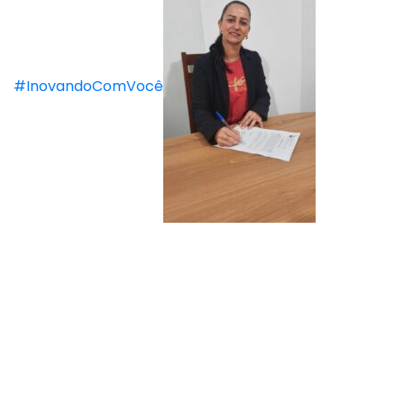
#InovandoComVocê