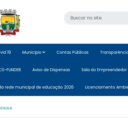
vid 19
Município
Contas Públicas
Transparênci
CS-FUNDEB
Aviso de Dispensas
Sala do Empreendedor
 da rede municipal de educação 2026
Licenciamento Ambie
DENGUE