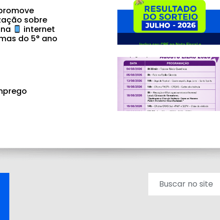
 promove
zação sobre
 na
internet
mas do 5° ano
mprego