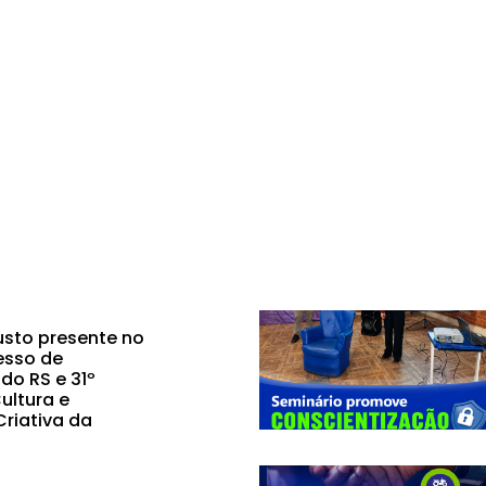
sto presente no
esso de
do RS e 31º
ultura e
riativa da