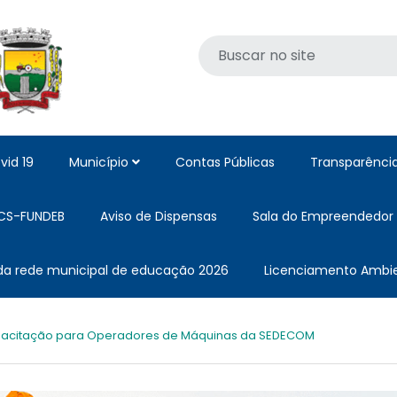
vid 19
Município
Contas Públicas
Transparênci
CS-FUNDEB
Aviso de Dispensas
Sala do Empreendedor
 da rede municipal de educação 2026
Licenciamento Ambie
acitação para Operadores de Máquinas da SEDECOM