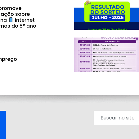
 promove
zação sobre
 na
internet
mas do 5° ano
mprego