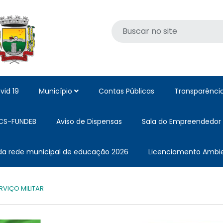
vid 19
Município
Contas Públicas
Transparênci
CS-FUNDEB
Aviso de Dispensas
Sala do Empreendedor
 da rede municipal de educação 2026
Licenciamento Ambie
RVIÇO MILITAR