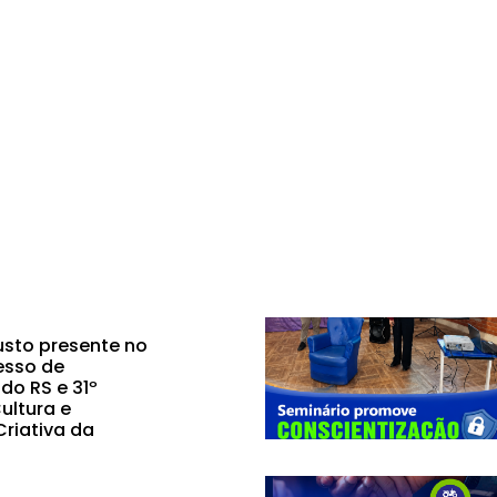
sto presente no
esso de
do RS e 31º
ultura e
riativa da