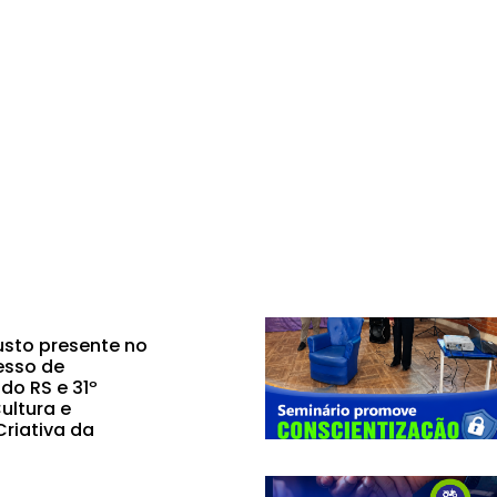
sto presente no
esso de
do RS e 31º
ultura e
riativa da