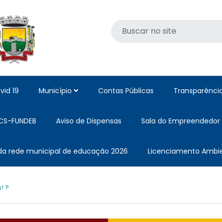
vid 19
Município
Contas Públicas
Transparênci
CS-FUNDEB
Aviso de Dispensas
Sala do Empreendedor
 da rede municipal de educação 2026
Licenciamento Ambie
! ?