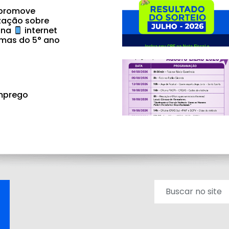
 promove
zação sobre
 na
internet
mas do 5° ano
mprego