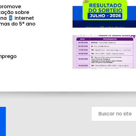
 promove
zação sobre
 na
internet
mas do 5° ano
mprego