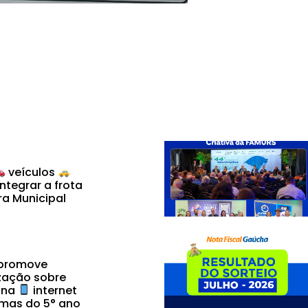
veículos
ntegrar a frota
ra Municipal
 promove
zação sobre
 na
internet
mas do 5° ano