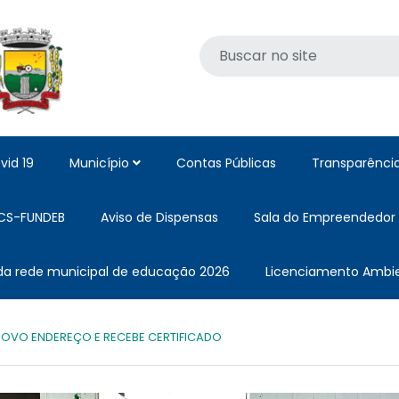
vid 19
Município
Contas Públicas
Transparênci
CS-FUNDEB
Aviso de Dispensas
Sala do Empreendedor
 da rede municipal de educação 2026
Licenciamento Ambie
OVO ENDEREÇO E RECEBE CERTIFICADO