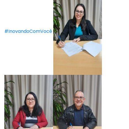
#InovandoComVocê