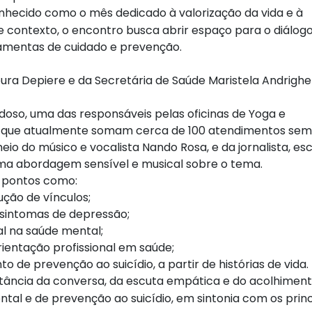
hecido como o mês dedicado à valorização da vida e à
 contexto, o encontro busca abrir espaço para o diálogo
ramentas de cuidado e prevenção.
oura Depiere e da Secretária de Saúde Maristela Andrighe
oso, uma das responsáveis pelas oficinas de Yoga e
, que atualmente somam cerca de 100 atendimentos sem
io do músico e vocalista Nando Rosa, e da jornalista, esc
uma abordagem sensível e musical sobre o tema.
s pontos como:
ução de vínculos;
e sintomas de depressão;
nal na saúde mental;
ientação profissional em saúde;
o de prevenção ao suicídio, a partir de histórias de vida.
ortância da conversa, da escuta empática e do acolhimen
l e de prevenção ao suicídio, em sintonia com os princ