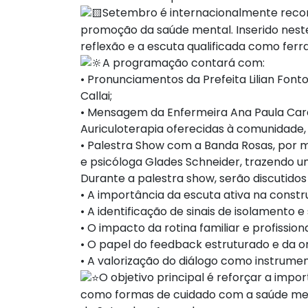
Setembro é internacionalmente recon
promoção da saúde mental. Inserido neste
reflexão e a escuta qualificada como fer
A programação contará com:
• Pronunciamentos da Prefeita Lilian Font
Callai;
• Mensagem da Enfermeira Ana Paula Card
Auriculoterapia oferecidas à comunidade
• Palestra Show com a Banda Rosas, por me
e psicóloga Glades Schneider, trazendo 
Durante a palestra show, serão discutido
• A importância da escuta ativa na constr
• A identificação de sinais de isolamento 
• O impacto da rotina familiar e profissio
• O papel do feedback estruturado e da or
• A valorização do diálogo como instrument
O objetivo principal é reforçar a imp
como formas de cuidado com a saúde menta