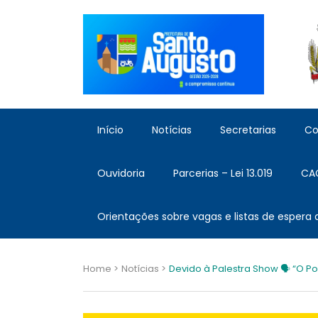
Início
Notícias
Secretarias
Co
Ouvidoria
Parcerias – Lei 13.019
CA
Orientações sobre vagas e listas de espera
Home >
Notícias >
Devido à Palestra Show 🗣 “O Po