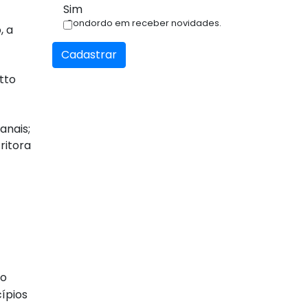
Sim
Condordo em receber novidades.
, a
Cadastrar
tto
anais;
ritora
to
ípios