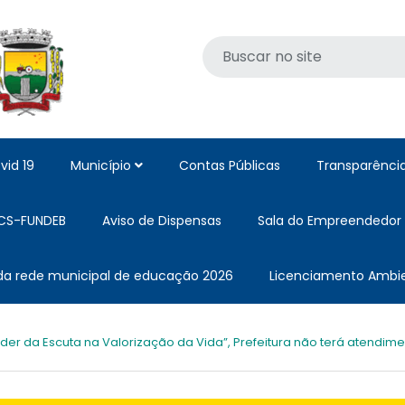
vid 19
Município
Contas Públicas
Transparênci
CS-FUNDEB
Aviso de Dispensas
Sala do Empreendedor
 da rede municipal de educação 2026
Licenciamento Ambie
der da Escuta na Valorização da Vida”, Prefeitura não terá atendime