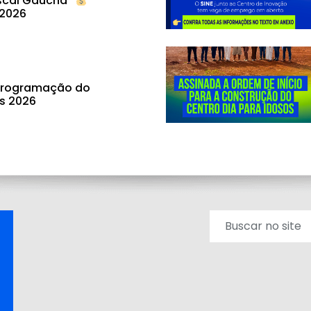
scal Gaúcha”
 2026
 programação do
ás 2026