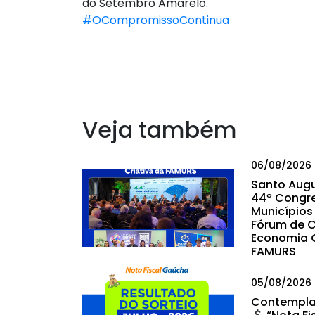
do Setembro Amarelo.
#OCompromissoContinua
Veja também
06/08/2026
Santo Augu
44º Congr
Municípios 
Fórum de C
Economia C
FAMURS
05/08/2026
Contempla