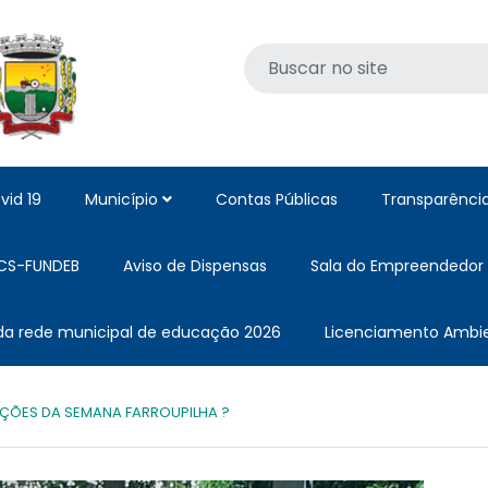
vid 19
Município
Contas Públicas
Transparênci
CS-FUNDEB
Aviso de Dispensas
Sala do Empreendedor
 da rede municipal de educação 2026
Licenciamento Ambie
ÇÕES DA SEMANA FARROUPILHA ?