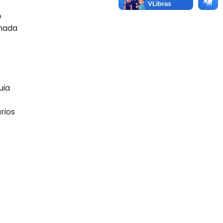
e
rnada
uia
rios