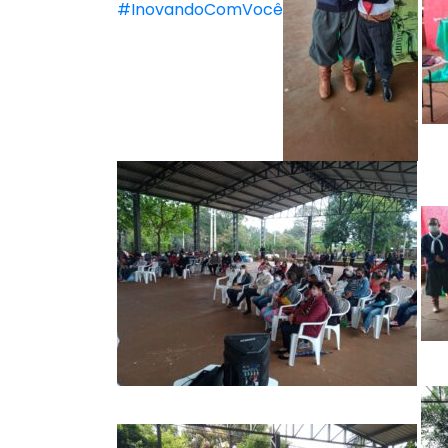
#InovandoComVocê