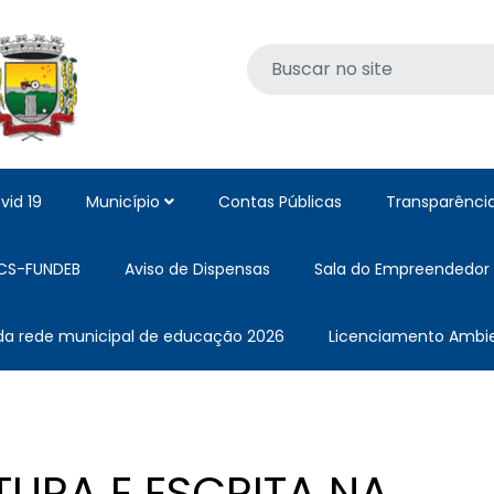
vid 19
Município
Contas Públicas
Transparênci
CS-FUNDEB
Aviso de Dispensas
Sala do Empreendedor
 da rede municipal de educação 2026
Licenciamento Ambie
TURA E ESCRITA NA