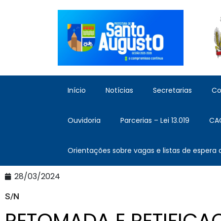
Início
Notícias
Secretarias
Co
Ouvidoria
Parcerias – Lei 13.019
CA
Orientações sobre vagas e listas de espera
28/03/2024
S/N
RETOMADA E RETIFIC