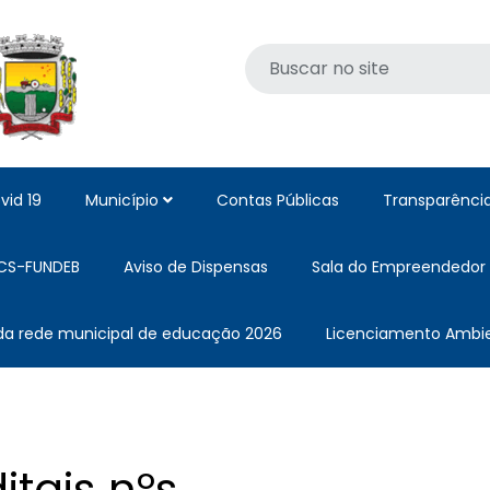
vid 19
Município
Contas Públicas
Transparênci
CS-FUNDEB
Aviso de Dispensas
Sala do Empreendedor
 da rede municipal de educação 2026
Licenciamento Ambie
itais nºs