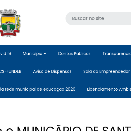
vid 19
Município
Contas Públicas
Transparênci
CS-FUNDEB
Aviso de Dispensas
Sala do Empreendedor
 da rede municipal de educação 2026
Licenciamento Ambie
m o MUNICÃPIO DE SAN