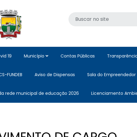
vid 19
Município
Contas Públicas
Transparênci
CS-FUNDEB
Aviso de Dispensas
Sala do Empreendedor
 da rede municipal de educação 2026
Licenciamento Ambie
VIMENTO DE CARGO