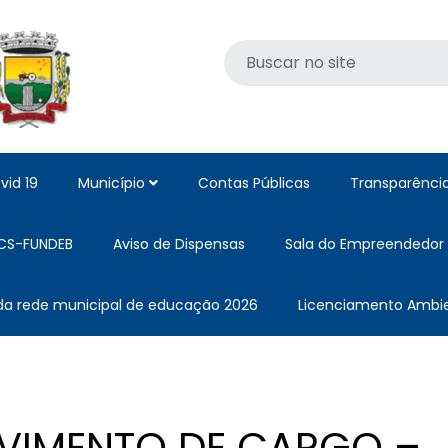
vid 19
Município
Contas Públicas
Transparênci
CS-FUNDEB
Aviso de Dispensas
Sala do Empreendedor
 da rede municipal de educação 2026
Licenciamento Ambie
VIMENTO DE CARGO –