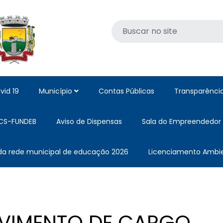
vid 19
Município
Contas Públicas
Transparênci
CS-FUNDEB
Aviso de Dispensas
Sala do Empreendedor
 da rede municipal de educação 2026
Licenciamento Ambie
VIMENTO DE CARGO