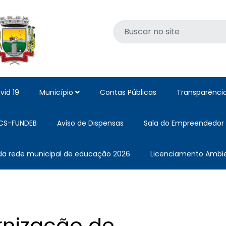
vid 19
Município
Contas Públicas
Transparênci
CS-FUNDEB
Aviso de Dispensas
Sala do Empreendedor
 da rede municipal de educação 2026
Licenciamento Ambie
nização de