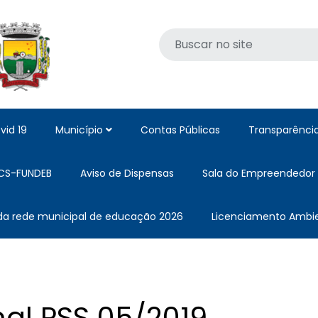
vid 19
Município
Contas Públicas
Transparênci
CS-FUNDEB
Aviso de Dispensas
Sala do Empreendedor
 da rede municipal de educação 2026
Licenciamento Ambie
nal PSS 05/2019