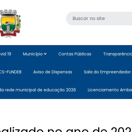
vid 19
Município
Contas Públicas
Transparênci
CS-FUNDEB
Aviso de Dispensas
Sala do Empreendedor
 da rede municipal de educação 2026
Licenciamento Ambie
ealizado no ano de 20