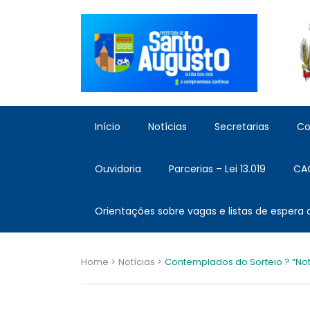
Início
Notícias
Secretarias
Co
Ouvidoria
Parcerias – Lei 13.019
CA
Orientações sobre vagas e listas de espera
Home >
Notícias >
Contemplados do Sorteio ? “Not