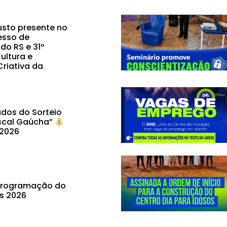
sto presente no
esso de
do RS e 31º
ultura e
riativa da
dos do Sorteio
scal Gaúcha”
 2026
 programação do
ás 2026