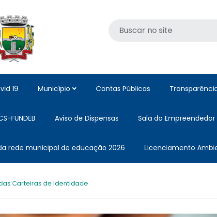
vid 19
Município
Contas Públicas
Transparênci
CS-FUNDEB
Aviso de Dispensas
Sala do Empreendedor
 da rede municipal de educação 2026
Licenciamento Ambie
as Carteiras de Identidade