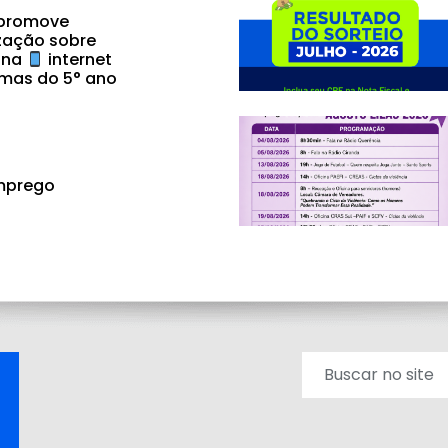
 promove
zação sobre
 na
internet
mas do 5° ano
mprego