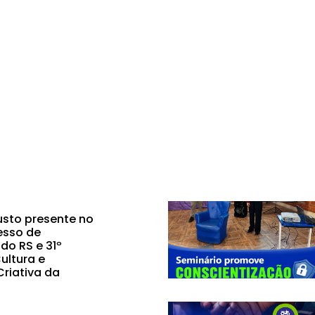
sto presente no
esso de
do RS e 31º
ultura e
riativa da