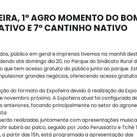
EIRA, 1º AGRO MOMENTO DO BO
ATIVO E 7º CANTINHO NATIVO
dos, público em geral e imprensa tivemos na manhã des
ndendo até domingo dia 20, no Parque do Sindicato Rural 
to que tem acesso gratuito do público junto ao parque. Es
ulsionar grandes negócios, oferecendo acesso gratuito
ção do formato da Expofeira devido à realização da Expo
 novembro próximo. A Expofeira atual foi configurada d
 anteriores, focando principalmente no setor do agron
ta.
s serão realizadas, juntamente com apresentações musica
Spohr subirá ao palco, seguido por João Perussatto e Tchê
o, a partir das 15h, está programada a apresentação das