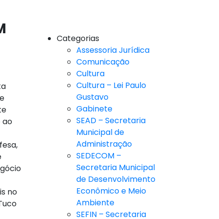
M
Categorias
Assessoria Jurídica
Comunicação
Cultura
Cultura – Lei Paulo
ta
Gustavo
de
Gabinete
te
SEAD – Secretaria
 ao
Municipal de
Administração
fesa,
SEDECOM –
e
Secretaria Municipal
egócio
de Desenvolvimento
Econômico e Meio
is no
Ambiente
 Tuco
SEFIN – Secretaria