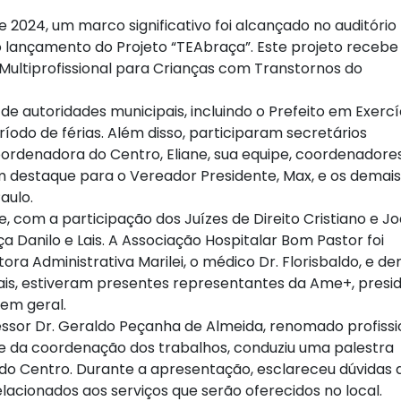
de 2024, um marco significativo foi alcançado no auditório
o lançamento do Projeto “TEAbraça”. Este projeto recebe
ultiprofissional para Crianças com Transtornos do
e autoridades municipais, incluindo o Prefeito em Exercí
eríodo de férias. Além disso, participaram secretários
oordenadora do Centro, Eliane, sua equipe, coordenadores
m destaque para o Vereador Presidente, Max, e os demais 
aulo.
e, com a participação dos Juízes de Direito Cristiano e J
 Danilo e Lais. A Associação Hospitalar Bom Pastor foi
ora Administrativa Marilei, o médico Dr. Florisbaldo, e de
ais, estiveram presentes representantes da Ame+, presi
em geral.
fessor Dr. Geraldo Peçanha de Almeida, renomado profissi
ente da coordenação dos trabalhos, conduziu uma palestra
 do Centro. Durante a apresentação, esclareceu dúvidas 
acionados aos serviços que serão oferecidos no local.