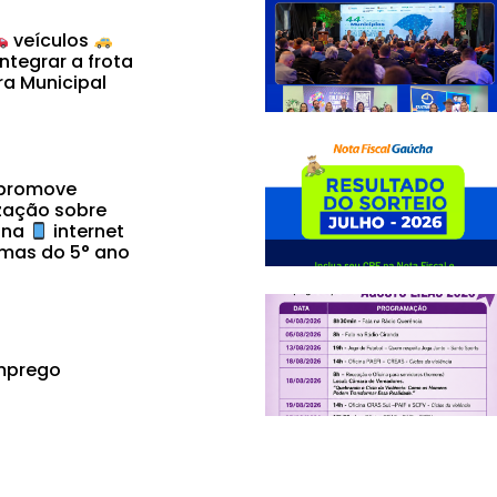
veículos
ntegrar a frota
ra Municipal
 promove
zação sobre
 na
internet
mas do 5° ano
mprego